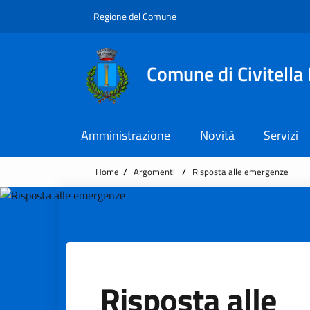
Vai alle notizie in primo piano
Vai al footer
Regione del Comune
Comune di Civitella
Amministrazione
Novità
Servizi
Home
/
Argomenti
/
Risposta alle emergenze
Risposta alle