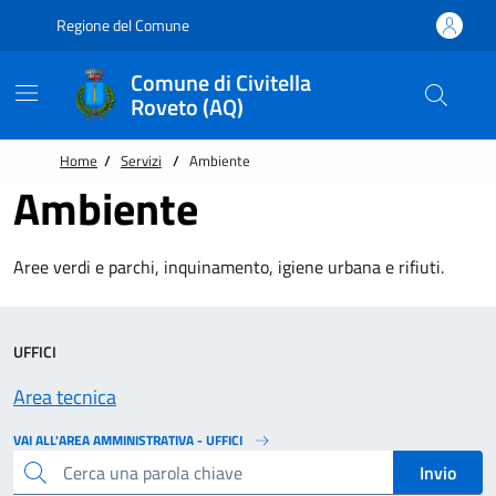
Vai alle notizie in primo piano
Vai al footer
Regione del Comune
Comune di Civitella
Roveto (AQ)
Home
/
Servizi
/
Ambiente
Ambiente
Aree verdi e parchi, inquinamento, igiene urbana e rifiuti.
UFFICI
Area tecnica
VAI ALL'AREA AMMINISTRATIVA - UFFICI
Cerca una parola chiave
Invio