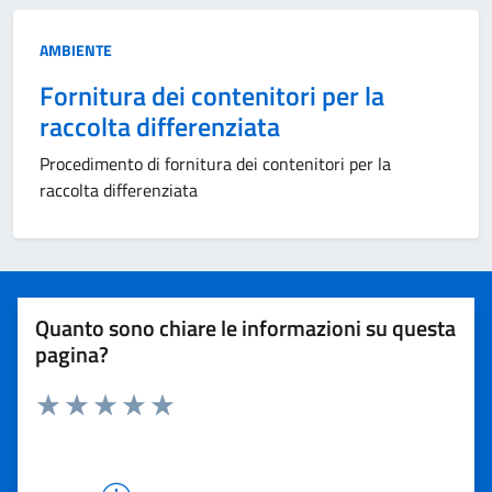
Categoria:
AMBIENTE
Fornitura dei contenitori per la
raccolta differenziata
Procedimento di fornitura dei contenitori per la
raccolta differenziata
Quanto sono chiare le informazioni su questa
pagina?
Rating:
Valuta 1 stelle su 5
Valuta 2 stelle su 5
Valuta 3 stelle su 5
Valuta 4 stelle su 5
Valuta 5 stelle su 5
VALUTAZIONE PARERI ESPRESSI