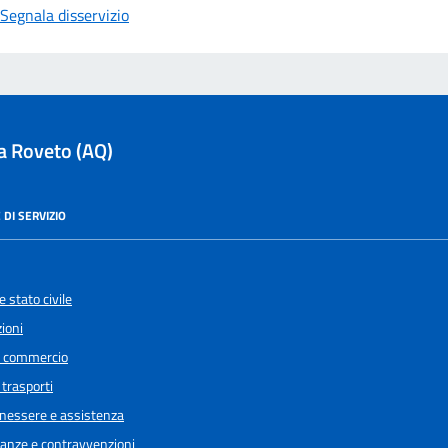
Segnala disservizio
la Roveto (AQ)
 DI SERVIZIO
 stato civile
ioni
e commercio
 trasporti
enessere e assistenza
inanze e contravvenzioni