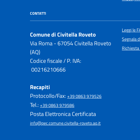
CONTATTI
Leggi le 
Comune di Civitella Roveto
Segnala d
Via Roma - 67054 Civitella Roveto
Richiesta
(AQ)
Codice fiscale / P. IVA:
00216210666
Recapiti
Protocollo/Fax:
+39 0863 979526
Tel.:
+39 0863 979586
Posta Elettronica Certificata
info@pec.comune.civitella-roveto.aq.it