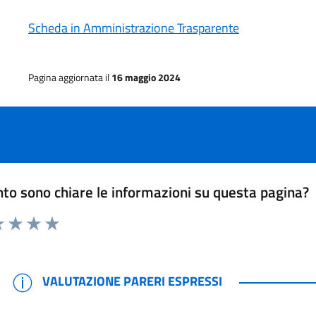
Scheda in Amministrazione Trasparente
Pagina aggiornata il
16 maggio 2024
to sono chiare le informazioni su questa pagina?
 1 stelle su 5
luta 2 stelle su 5
Valuta 3 stelle su 5
Valuta 4 stelle su 5
Valuta 5 stelle su 5
VALUTAZIONE PARERI ESPRESSI
VALUTAZIONE PARERI ESPRESSI