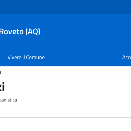
 Roveto (AQ)
Vivere il Comune
Acc
i
i
banistica