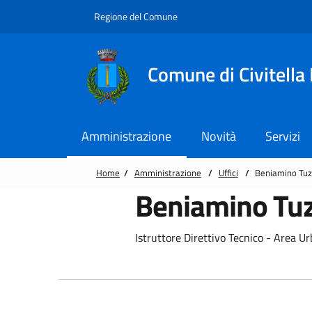
Vai alle notizie in primo piano
Vai al footer
Regione del Comune
Comune di Civitella
Amministrazione
Novità
Servizi
Home
/
Amministrazione
/
Uffici
/
Beniamino Tuz
Beniamino Tuz
Istruttore Direttivo Tecnico - Area Ur