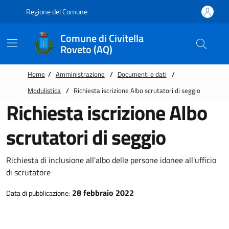
Vai alle notizie in primo piano
Vai al footer
Regione del Comune
Comune di Civitella
Roveto (AQ)
Home
/
Amministrazione
/
Documenti e dati
/
Modulistica
/
Richiesta iscrizione Albo scrutatori di seggio
Richiesta iscrizione Albo
scrutatori di seggio
Richiesta di inclusione all'albo delle persone idonee all'ufficio
di scrutatore
28 febbraio 2022
Data di pubblicazione: