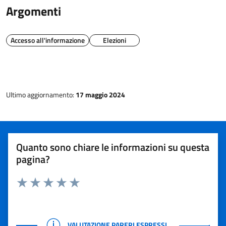
Argomenti
Accesso all'informazione
Elezioni
Ultimo aggiornamento:
17 maggio 2024
Quanto sono chiare le informazioni su questa
pagina?
Rating:
Valuta 1 stelle su 5
Valuta 2 stelle su 5
Valuta 3 stelle su 5
Valuta 4 stelle su 5
Valuta 5 stelle su 5
VALUTAZIONE PARERI ESPRESSI
VALUTAZIONE PARERI ESPRESSI