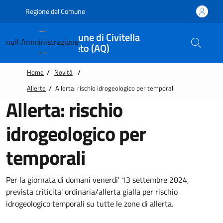
Vai alle notizie in primo piano
Vai al footer
Regione del Comune
Comune di Civitella
null
Amministrazione
Roveto (AQ)
Home
/
Novità
/
Allerte
/
Allerta: rischio idrogeologico per temporali
Allerta: rischio
idrogeologico per
temporali
Per la giornata di domani venerdi' 13 settembre 2024,
prevista criticita' ordinaria/allerta gialla per rischio
idrogeologico temporali su tutte le zone di allerta.