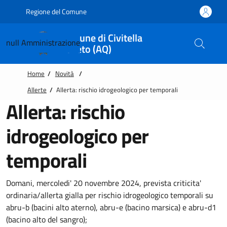
Vai alle notizie in primo piano
Vai al footer
Regione del Comune
Comune di Civitella
null
Amministrazione
Roveto (AQ)
Home
/
Novità
/
Allerte
/
Allerta: rischio idrogeologico per temporali
Allerta: rischio
idrogeologico per
temporali
Domani, mercoledi' 20 novembre 2024, prevista criticita'
ordinaria/allerta gialla per rischio idrogeologico temporali su
abru-b (bacini alto aterno), abru-e (bacino marsica) e abru-d1
(bacino alto del sangro);