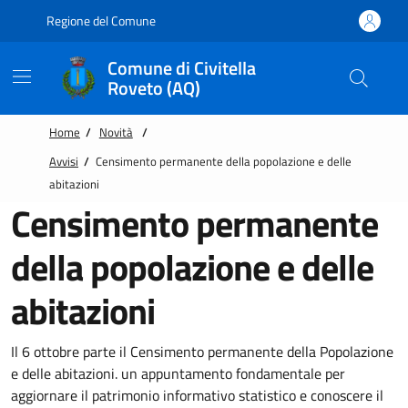
Vai alle notizie in primo piano
Vai al footer
Regione del Comune
Comune di Civitella
Roveto (AQ)
Home
/
Novità
/
Avvisi
/
Censimento permanente della popolazione e delle
abitazioni
Censimento permanente
della popolazione e delle
abitazioni
Il 6 ottobre parte il Censimento permanente della Popolazione
e delle abitazioni. un appuntamento fondamentale per
aggiornare il patrimonio informativo statistico e conoscere il