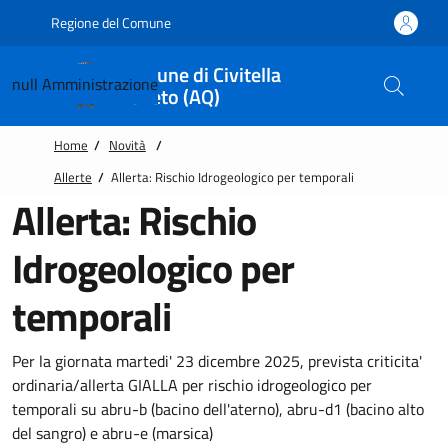
Vai alle notizie in primo piano
Vai al footer
Regione del Comune
Comune di Civitella
null
Amministrazione
Roveto (AQ)
Home
/
Novità
/
Allerte
/
Allerta: Rischio Idrogeologico per temporali
Allerta: Rischio
Idrogeologico per
temporali
Per la giornata martedi' 23 dicembre 2025, prevista criticita'
ordinaria/allerta GIALLA per rischio idrogeologico per
temporali su abru-b (bacino dell'aterno), abru-d1 (bacino alto
del sangro) e abru-e (marsica)