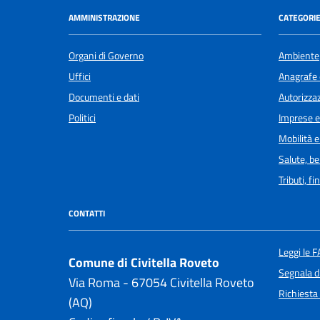
AMMINISTRAZIONE
CATEGORIE
Organi di Governo
Ambiente
Uffici
Anagrafe e
Documenti e dati
Autorizzaz
Politici
Imprese 
Mobilità e
Salute, b
Tributi, f
CONTATTI
Leggi le 
Comune di Civitella Roveto
Segnala d
Via Roma - 67054 Civitella Roveto
Richiesta
(AQ)