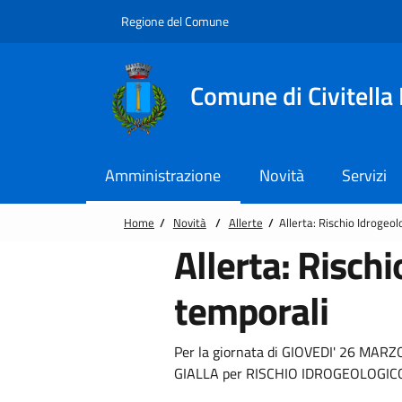
Vai alle notizie in primo piano
Vai al footer
Regione del Comune
Comune di Civitella
Amministrazione
Novità
Servizi
Home
/
Novità
/
Allerte
/
Allerta: Rischio Idrogeo
Allerta: Risch
temporali
Per la giornata di GIOVEDI' 26 MAR
GIALLA per RISCHIO IDROGEOLOGIC