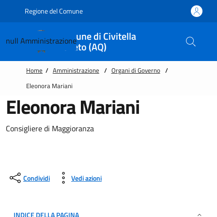
Vai alle notizie in primo piano
Vai al footer
Regione del Comune
Comune di Civitella
null
Amministrazione
Roveto (AQ)
Home
/
Amministrazione
/
Organi di Governo
/
Eleonora Mariani
Eleonora Mariani
Consigliere di Maggioranza
Condividi
Vedi azioni
INDICE DELLA PAGINA