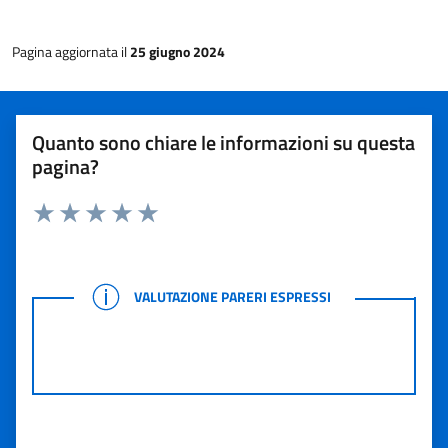
Pagina aggiornata il
25 giugno 2024
Quanto sono chiare le informazioni su questa
pagina?
Rating:
Valuta 1 stelle su 5
Valuta 2 stelle su 5
Valuta 3 stelle su 5
Valuta 4 stelle su 5
Valuta 5 stelle su 5
VALUTAZIONE PARERI ESPRESSI
VALUTAZIONE PARERI ESPRESSI