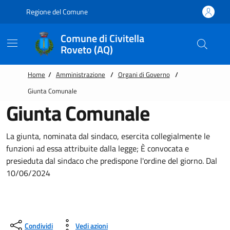
Vai alle notizie in primo piano
Vai al footer
Regione del Comune
Comune di Civitella
Roveto (AQ)
Home
/
Amministrazione
/
Organi di Governo
/
Giunta Comunale
Giunta Comunale
​La giunta, nominata dal sindaco, esercita collegialmente le
funzioni ad essa attribuite dalla legge; È convocata e
presieduta dal sindaco che predispone l'ordine del giorno. Dal
10/06/2024
Condividi
Vedi azioni