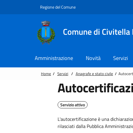
Vai alle notizie in primo piano
Vai al footer
Regione del Comune
Comune di Civitella
Amministrazione
Novità
Servizi
Home
/
Servizi
/
Anagrafe e stato civile
/
Autocert
Autocertificaz
Servizio attivo
L'autocertificazione è una dichiarazi
rilasciati dalla Pubblica Amministrazi