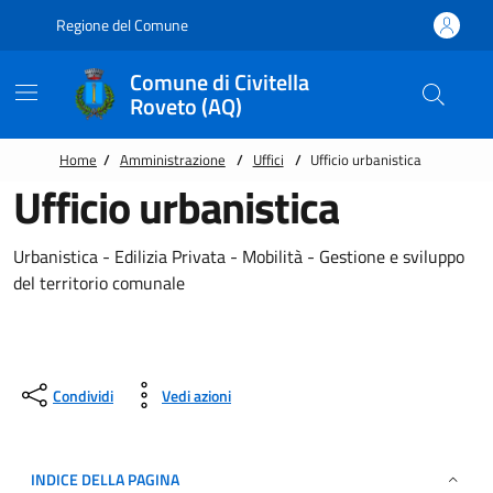
Vai alle notizie in primo piano
Vai al footer
Regione del Comune
Comune di Civitella
Roveto (AQ)
Home
/
Amministrazione
/
Uffici
/
Ufficio urbanistica
Ufficio urbanistica
Urbanistica - Edilizia Privata - Mobilità - Gestione e sviluppo
del territorio comunale
Condividi
Vedi azioni
INDICE DELLA PAGINA